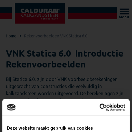
Menu
Home
Rekenvoorbeelden VNK Statica 6.0
VNK Statica 6.0 Introductie
Rekenvoorbeelden
Bij Statica 6.0, zijn door VNK voorbeeldberekeningen
uitgebracht van constructies die veelvuldig in
kalkzandsteen worden uitgevoerd. De berekeningen zijn
uitgevoerd op basis van de Eurocode-normen. De
beschouwde voorbeelden zijn:
–
bungalow met (gewapende) metselwerkpenanten;
Deze website maakt gebruik van cookies