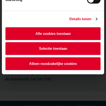
De rekenvoorbeelden zijn voorzien van een update in
overeenstemming met de huidige regelgeving en de
uitvoer van VNK Statica 6.01.05.
Details tonen
Bron: Vereniging Nederlands Kalkzandsteenplatform (
VNK
),
2018.
Alle cookies toestaan
Selectie toestaan
Meer beschikbare
rekenvoorbeelden
Alleen noodzakelijke cookies
Bekijk voor het gehele overzicht van rekenvoorbeelden
de downloads van het
VNK
.