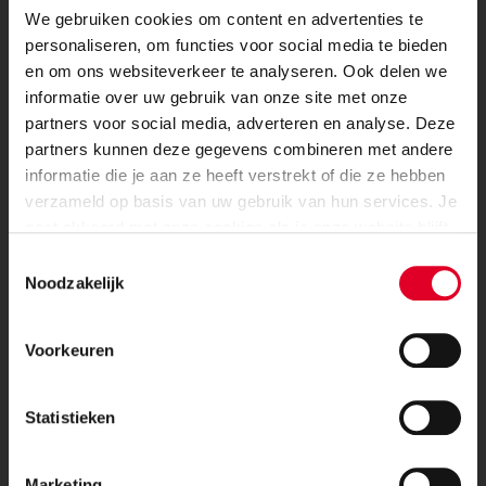
We gebruiken cookies om content en advertenties te
–
woongebouw met stabiliteitswanden;
personaliseren, om functies voor social media te bieden
en om ons websiteverkeer te analyseren. Ook delen we
–
woongebouw met stabiliteit uit een raamwerk;
informatie over uw gebruik van onze site met onze
partners voor social media, adverteren en analyse. Deze
–
rij woningen met penanten in de voor- en achtergevel;
partners kunnen deze gegevens combineren met andere
informatie die je aan ze heeft verstrekt of die ze hebben
verzameld op basis van uw gebruik van hun services. Je
–
rij woningen met penanten naast het trapgat.
Voor professionals....
gaat akkoord met onze cookies als je onze website blijft
gebruiken.
Toestemmingsselectie
In de voorbeeldberekeningen is aangegeven op welke
Kalkzandsteen innovaties en ontwikkelingen
Noodzakelijk
wijze draagconstructies van metselwerk kunnen worden
geschematiseerd en hoe, bij het toetsen van de
Meest ambitieuze projecten
schema’s, het Statica programma kan worden gebruikt.
Voorkeuren
Ter illustratie hiervan zijn enkele beschreven
berekeningen, in de bijlage bij de berekeningen de uitvoer
Nieuwste tools en documenten
Statistieken
van gelijke berekeningen, uitgevoerd met het VNK
Statica programma, gevoegd.
Automatisch op de hoogte blijven
Marketing