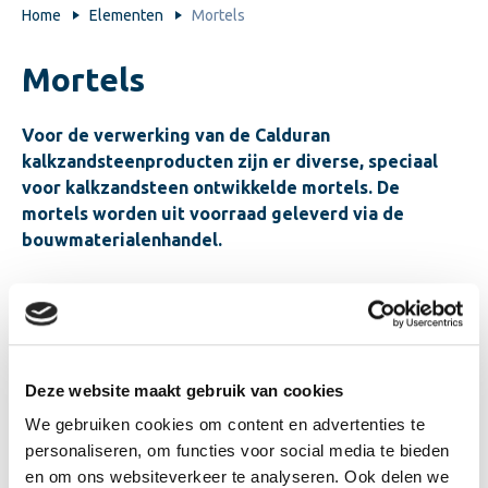
Home
Elementen
Mortels
Mortels
Voor de verwerking van de Calduran
kalkzandsteenproducten zijn er diverse, speciaal
voor kalkzandsteen ontwikkelde mortels. De
mortels worden uit voorraad geleverd via de
bouwmaterialenhandel.
Calduran lijmmortel
Calduran lijmmortel is geschikt voor alle kalkzandsteen
lijmproducten van druksterkteklasse CS12 tot en met
Deze website maakt gebruik van cookies
CS44. De mortel wordt gebruikt voor de verlijming van
We gebruiken cookies om content en advertenties te
dragende en niet-dragende wanden.
Meer informatie.
personaliseren, om functies voor social media te bieden
en om ons websiteverkeer te analyseren. Ook delen we
Calduran Metselfix®