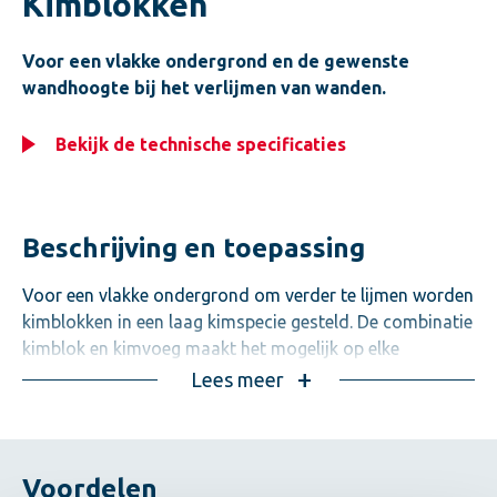
Kimblokken
Voor een vlakke ondergrond en de gewenste
wandhoogte bij het verlijmen van wanden.
Bekijk de technische specificaties
Beschrijving en toepassing
Voor een vlakke ondergrond om verder te lijmen worden
kimblokken in een laag kimspecie gesteld. De combinatie
kimblok en kimvoeg maakt het mogelijk op elke
gewenste wandhoogte uit te komen. Efficiënt, praktisch
Lees meer
én u bespaart uitvoeringskosten. In het
adviesblad
kimvoegsterkte
staan de aandachtspunten toegelicht.
Voordelen
Calduran kimblokken leveren we in hoogten van 25, 40,