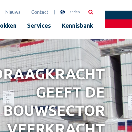
Nieuws
Contact
Landen
lokken
Services
Kennisbank
DRAAGKRACHT
GEEFT DE
BOUWSECTOR
VEERKRACHT