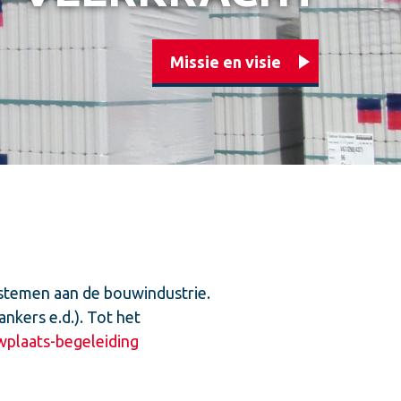
Missie en visie
stemen aan de bouwindustrie.
nkers e.d.). Tot het
plaats-begeleiding