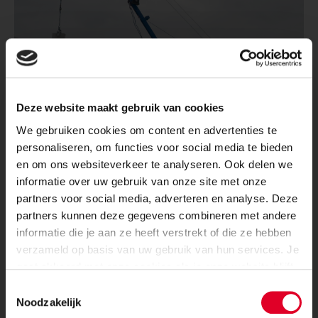
Deze website maakt gebruik van cookies
We gebruiken cookies om content en advertenties te
personaliseren, om functies voor social media te bieden
en om ons websiteverkeer te analyseren. Ook delen we
informatie over uw gebruik van onze site met onze
partners voor social media, adverteren en analyse. Deze
partners kunnen deze gegevens combineren met andere
Winterwerk
UPDATE
4
-
informatie die je aan ze heeft verstrekt of die ze hebben
verzameld op basis van uw gebruik van hun services. Je
De verwerkingsomstandigheden zijn in de zomer anders
CONSTRUCTEURS
gaat akkoord met onze cookies als je onze website blijft
dan in het najaar, de winter en het vroeg voorjaar. Vorst
gebruiken.
Toestemmingsselectie
en vocht hebben invloed op de verwerking en de
Noodzakelijk
kwaliteit van kalkzandsteen. Houd daar rekening mee in
Speciaal samengesteld voor verwerkers