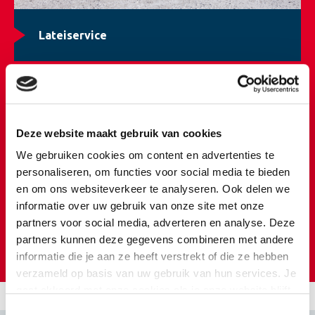
Hoogbouwelementen®
zijn rechthoekig;
Lateiservice
hebben een profilering op de kopse kanten;
zijn vlak aan de bovenkant;
hebben twee dookgaten;
de onderzijde is voorzien van een groef ten
behoeve van de kunststof doken.
Deze website maakt gebruik van cookies
Plaats tijdens de verwerking doken in de gaten, dan kunt
We gebruiken cookies om content en advertenties te
u Hoogbouwelementen® zeer vlak plaatsen.
personaliseren, om functies voor social media te bieden
en om ons websiteverkeer te analyseren. Ook delen we
informatie over uw gebruik van onze site met onze
Compleet bouwsysteem
partners voor social media, adverteren en analyse. Deze
partners kunnen deze gegevens combineren met andere
Referentieprojecten
We leveren de elementen als een compleet
informatie die je aan ze heeft verstrekt of die ze hebben
bouwsysteem. Eerst werken we de wanden uit naar
verzameld op basis van uw gebruik van hun services. Je
wanduitslagen; inclusief benodigde nemen we
dilataties
gaat akkoord met onze cookies als je onze website blijft
mee. De wand bestaat uit een combinatie van
hele
gebruiken.
Toestemmingsselectie