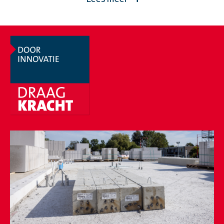
volumieke massa (2.200 kg/m³), maakt hoger en slanker
bouwen mogelijk. Met een woningscheidende wand van
250 mm wordt voldaan aan de geluidsisolatie-eisen van
het Bouwbesluit. Door de grote afmetingen en de
machinale verwerking, zijn zeer hoge
verwerkingssnelheden haalbaar. Met een (dun) pleister
van 0-3 mm is de zeer vlakke wand al afgewerkt. Bekijk
ons
assortimentsoverzicht
.
Toepassing
EH250: woningscheidende wanden (Bouwbesluit
eis).
EH300: comfortklasse m.b.t. geluidwering
(Bouwbesluit + 5 dB).
EH175 en EH214: binnenspouwbladen,
stabiliteitswanden en dragende eind- en
tussenwanden in appartementenbouw.