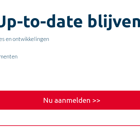
Up-to-date blijve
es en ontwikkelingen
umenten
Nu aanmelden >>