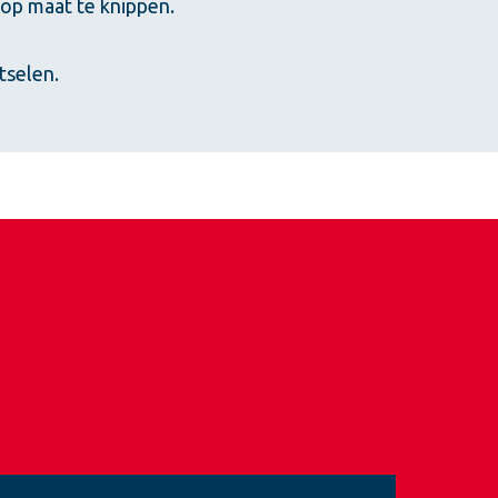
op maat te knippen.
. Tweezijdig schoonwerk kunt u
tselen.