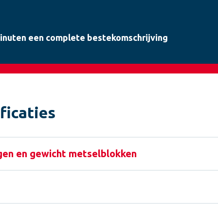
minuten een complete bestekomschrijving
ficaties
gen en gewicht metselblokken