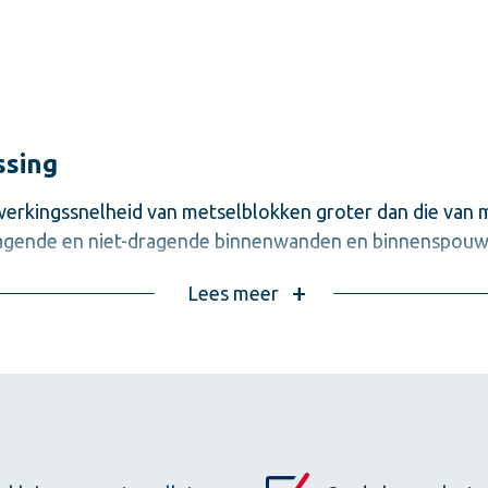
ssing
rwerkingssnelheid van metselblokken groter dan die van
agende en niet-dragende binnenwanden en binnenspouwb
Lees meer
 profilering op de kopse kanten (de ‘mortelkamers’);
nderzijde;
 duimgaten aan bovenzijde;
(met een blokkenknipmachine) of te zagen.