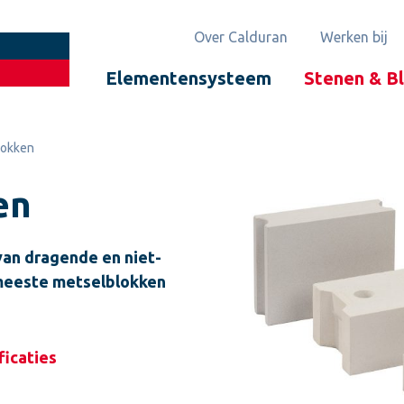
Over Calduran
Werken bij
Elementensysteem
Stenen & B
lokken
en
van dragende en niet-
meeste metselblokken
ficaties