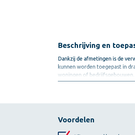
Beschrijving en toepa
Dankzij de afmetingen is de ve
kunnen worden toegepast in dr
woningen of bedrijfsgebouwen.
Metselwerkblokken:
• zijn rechthoekige blokken met
• hebben een vlakke boven- en o
• hebben bij een dikte > 100 mm
Voordelen
• zijn handmatig te verwerken;
• op de bouwplaats te knippen 