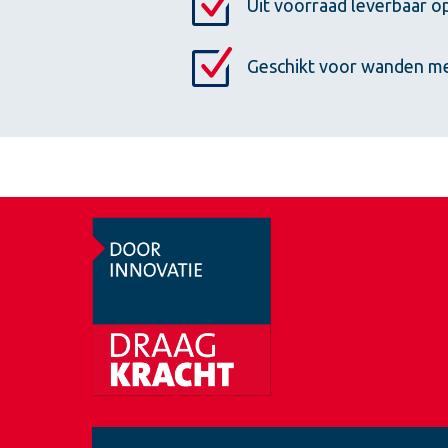
Uit voorraad leverbaar op
Gemetselde wanden moeten word
Geschikt voor wanden me
realiseren met
vellingblokken
. 