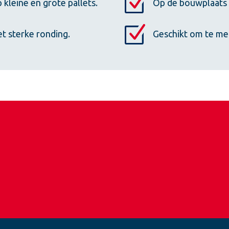
 kleine en grote pallets.
Op de bouwplaats 
en afgewerkt met een pleisterlaag van circa 10 mm dik
t sterke ronding.
Geschikt om te me
Bekijk ook ons
assortimentsoverzicht
.