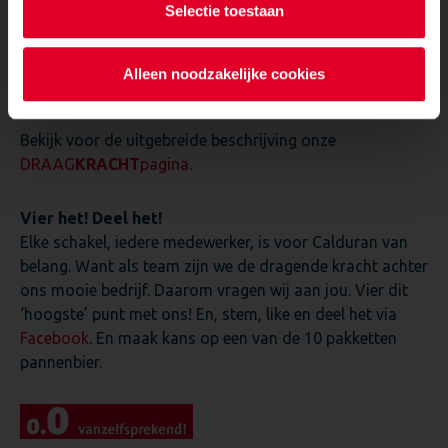
Selectie toestaan
Alleen noodzakelijke cookies
Bekijk voor de uitgebreide beschrijving onze
DRAAG
KRACHT
pagina
.
Vier het! Deel het!
Elke schakel, iedere medewerker, is voor Calduran van
belang. Want als team zijn we de dragende kracht achter
ons mooie bedrijf. Daarom vragen wij aan jou. Vier dit
‘hoogste’ punt met ons! En, stem, like en deel het via
Facebook
. En maak kans op een van de 10 pakketten
pannenbier.