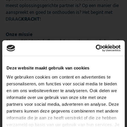
meest oplossingsgerichte partner is? Op een manier die
aanspreekt en goed te onthouden is? Het begint met
DRAAG
KRACHT
!
Onze missie
Als marktleider in kalkzandsteen oplossingen helpen wij
onze klanten ‘torenhoge’ ambities te verwezenlijken.
Door altijd A-kwaliteit producten te leveren met
volledige en vakkundige support van een trots team. Dat
Deze website maakt gebruik van cookies
werkt vanuit een veilige omgeving met DRAAG
KRACHT
voor groei, innovatie en duurzaamheid.
We gebruiken cookies om content en advertenties te
personaliseren, om functies voor social media te bieden
Ons verhaal
en om ons websiteverkeer te analyseren. Ook delen we
Wij vertellen ons verhaal aan de hand van
informatie over uw gebruik van onze site met onze
DRAAG
KRACHT
en 8 pijlers. Zo zetten we Calduran in 1
partners voor social media, adverteren en analyse. Deze
klap neer als ‘ondersteunende partner in projecten’! Met
partners kunnen deze gegevens combineren met andere
een knipoog naar onze constructieve producten.
informatie die je aan ze heeft verstrekt of die ze hebben
verzameld op basis van uw gebruik van hun services. Je