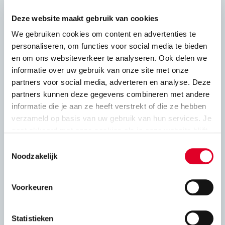
Adviesbladen
Deze website maakt gebruik van cookies
We gebruiken cookies om content en advertenties te
personaliseren, om functies voor social media te bieden
Constructief
en om ons websiteverkeer te analyseren. Ook delen we
informatie over uw gebruik van onze site met onze
Druksterkte en rekenwaarde
partners voor social media, adverteren en analyse. Deze
partners kunnen deze gegevens combineren met andere
informatie die je aan ze heeft verstrekt of die ze hebben
Stabiliteit
verzameld op basis van uw gebruik van hun services. Je
gaat akkoord met onze cookies als je onze website blijft
Constructie kalkzandsteen en oplegging
gebruiken.
Toestemmingsselectie
vloeren
Noodzakelijk
Gewapend lijmwerk
Voorkeuren
Windbelasting op gevels
Statistieken