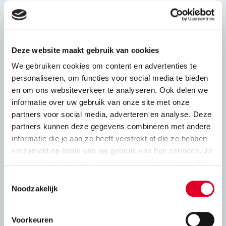
Geluidsisolatie kalkzandsteen
Leidingschachten kalkzandsteen
Deze website maakt gebruik van cookies
We gebruiken cookies om content en advertenties te
Adviesbladen
personaliseren, om functies voor social media te bieden
en om ons websiteverkeer te analyseren. Ook delen we
informatie over uw gebruik van onze site met onze
partners voor social media, adverteren en analyse. Deze
Constructief
partners kunnen deze gegevens combineren met andere
informatie die je aan ze heeft verstrekt of die ze hebben
Druksterkte en rekenwaarde
verzameld op basis van uw gebruik van hun services. Je
gaat akkoord met onze cookies als je onze website blijft
Stabiliteit
gebruiken.
Toestemmingsselectie
Noodzakelijk
Constructie kalkzandsteen en oplegging
vloeren
Voorkeuren