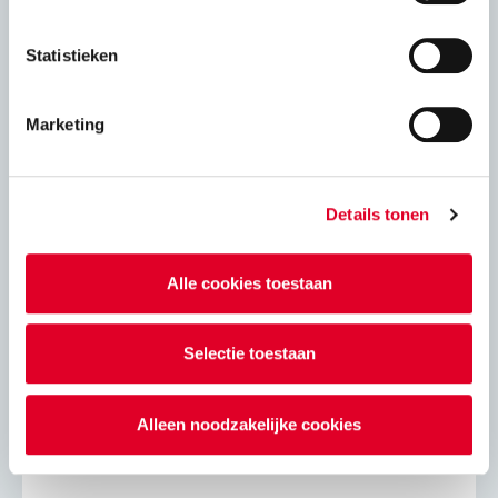
Gewapend lijmwerk
Statistieken
Windbelasting op gevels
Marketing
VNK statica 6.0
Details tonen
Adviesbladen
Alle cookies toestaan
Energie
Selectie toestaan
Eigenschapppen kalkzandsteenproducten
Alleen noodzakelijke cookies
Isolatie