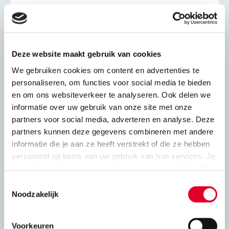
Geluidsisolatie kalkzandsteen
Leidingschachten kalkzandsteen
Deze website maakt gebruik van cookies
We gebruiken cookies om content en advertenties te
Adviesbladen
personaliseren, om functies voor social media te bieden
en om ons websiteverkeer te analyseren. Ook delen we
informatie over uw gebruik van onze site met onze
partners voor social media, adverteren en analyse. Deze
Constructief
partners kunnen deze gegevens combineren met andere
informatie die je aan ze heeft verstrekt of die ze hebben
Druksterkte en rekenwaarde
verzameld op basis van uw gebruik van hun services. Je
gaat akkoord met onze cookies als je onze website blijft
gebruiken.
Stabiliteit
Toestemmingsselectie
Noodzakelijk
Constructie kalkzandsteen en oplegging
vloeren
Voorkeuren