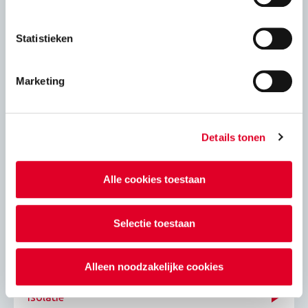
Gewapend lijmwerk
Statistieken
Windbelasting op gevels
Marketing
VNK statica 6.0
Details tonen
Adviesbladen
Alle cookies toestaan
Energie
Selectie toestaan
Eigenschapppen kalkzandsteenproducten
Alleen noodzakelijke cookies
Isolatie