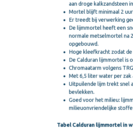
aan droge kalkzandsteen i
Mortel blijft minimaal 2 uu
Er treedt bij verwerking g
De lijmmortel heeft een sn
normale metselmortel na 
opgebouwd.
Hoge kleefkracht zodat de l
De Calduran lijmmortel is
Chromaatarm volgens TRGS 
Met 6,5 liter water per zak 
Uitpuilende lijm trekt sne
bevlekken.
Goed voor het milieu: lijm
milieuonvriendelijke stoffe
Tabel Calduran lijmmortel in w