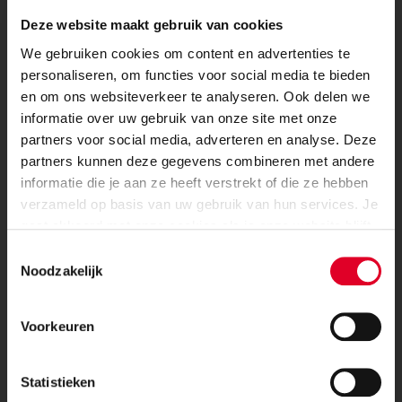
Deze website maakt gebruik van cookies
We gebruiken cookies om content en advertenties te
personaliseren, om functies voor social media te bieden
en om ons websiteverkeer te analyseren. Ook delen we
informatie over uw gebruik van onze site met onze
partners voor social media, adverteren en analyse. Deze
Joke de Bruin
partners kunnen deze gegevens combineren met andere
Project manager
informatie die je aan ze heeft verstrekt of die ze hebben
verzameld op basis van uw gebruik van hun services. Je
06-12345678
Voor professionals....
gaat akkoord met onze cookies als je onze website blijft
email: joke@calduran.nl
gebruiken.
Toestemmingsselectie
Linkedin
Kalkzandsteen innovaties en ontwikkelingen
Noodzakelijk
Meest ambitieuze projecten
Voorkeuren
Nieuwste tools en documenten
Statistieken