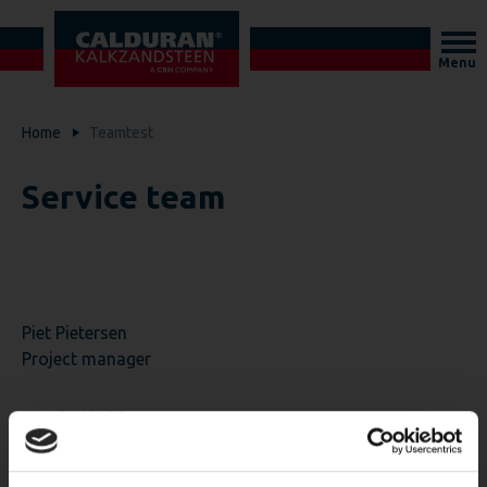
Menu
Home
Teamtest
Service team
Piet Pietersen
Project manager
06-12345678
email: piet@calduran.nl
Linkedin