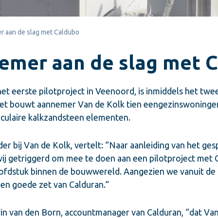
 aan de slag met Caldubo
emer aan de slag met 
et eerste pilotproject in Veenoord, is inmiddels het tw
eet bouwt aannemer Van de Kolk tien eengezinswoningen
culaire kalkzandsteen elementen.
der bij Van de Kolk, vertelt: “Naar aanleiding van het g
wij getriggerd om mee te doen aan een pilotproject me
ofdstuk binnen de bouwwereld. Aangezien we vanuit de 
een goede zet van Calduran.”
win van den Born, accountmanager van Calduran, “dat Van