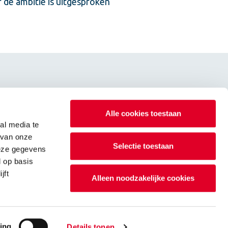
de ambitie is uitgesproken
Alle cookies toestaan
al media te
 van onze
Selectie toestaan
deze gegevens
d op basis
jft
Alleen noodzakelijke cookies
derwijk | Nederland | T
03 41 464 000
| E
info@calduran.nl
ing
Details tonen
Product van
2manydots