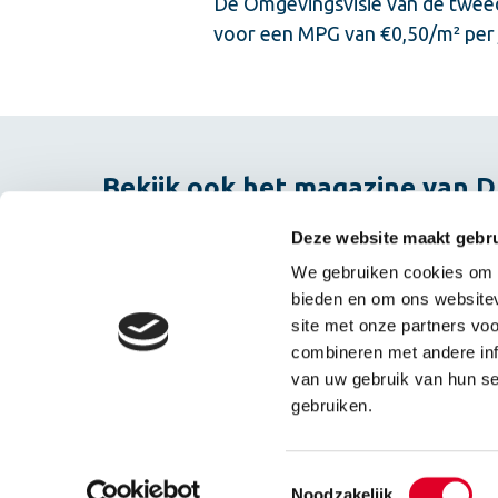
De Omgevingsvisie van de tweed
voor een MPG van €0,50/m² per j
Bekijk ook het magazine van
Deze website maakt gebru
Magazine #26
We gebruiken cookies om c
bieden en om ons websitev
site met onze partners vo
combineren met andere info
van uw gebruik van hun ser
gebruiken.
Toestemmingsselectie
Noodzakelijk
© 2026 - Calduran Kalkzandsteen
Privacyverklaring