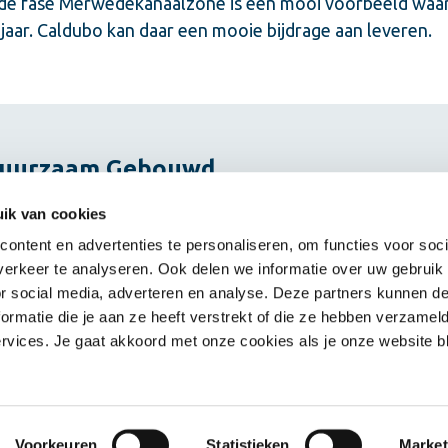
e fase Merwedekanaalzone is een mooi voorbeeld waar 
aar. Caldubo kan daar een mooie bijdrage aan leveren.
 Duurzaam Gebouwd
ik van cookies
ontent en advertenties te personaliseren, om functies voor soci
erkeer te analyseren. Ook delen we informatie over uw gebruik
or social media, adverteren en analyse. Deze partners kunnen 
rmatie die je aan ze heeft verstrekt of die ze hebben verzamel
vices. Je gaat akkoord met onze cookies als je onze website bli
Einsteinstraat 5 | 3846 BH Har
Voorkeuren
Statistieken
Market
Disclaimer
Cookies