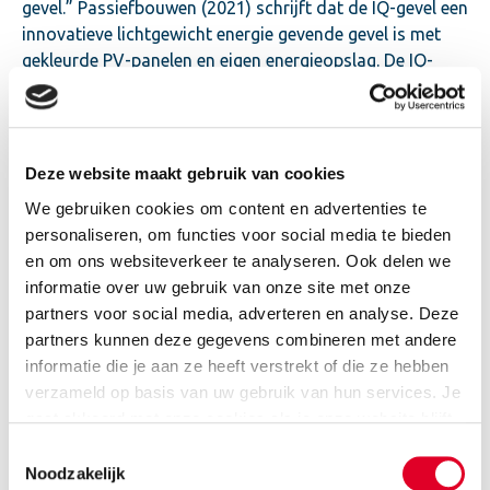
gevel.” Passiefbouwen (2021) schrijft dat de IQ-gevel een
innovatieve lichtgewicht energie gevende gevel is met
gekleurde PV-panelen en eigen energieopslag. De IQ-
gevel is industrieel vervaardigd, extreem isolerend en
volledig recyclebaar en daarmee radicaal anders dan de
Nederlandse bouw. “Als Stichting Passief Bouwen zijn
we van mening dat alle woningen in Nederland zo min
Deze website maakt gebruik van cookies
mogelijk energie moeten vragen en zoveel mogelijk
We gebruiken cookies om content en advertenties te
energie moeten opwekken én zelf gebruiken. Dat kunnen
personaliseren, om functies voor social media te bieden
we met deze gevel waarmaken omdat het beschikbare
en om ons websiteverkeer te analyseren. Ook delen we
oppervlak voor PV-panelen sterk wordt uitgebreid.
informatie over uw gebruik van onze site met onze
partners voor social media, adverteren en analyse. Deze
Exasun
, producent van hoogwaardige zonnepanelen,
partners kunnen deze gegevens combineren met andere
heeft speciaal voor dit project zilvergrijze zonnepanelen
informatie die je aan ze heeft verstrekt of die ze hebben
ontwikkeld. De IQ-gevel zal bestaan uit een combinatie
verzameld op basis van uw gebruik van hun services. Je
van zilverkleurige zonnepanelen met zilverkleurige
gaat akkoord met onze cookies als je onze website blijft
aluminium panelen. Deze zonnepanelen zullen aan de
gebruiken.
Toestemmingsselectie
zuidkant van de gevel te zien zijn.
Noodzakelijk