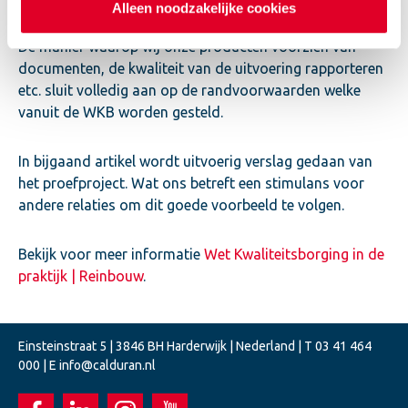
Alleen noodzakelijke cookies
De manier waarop wij onze producten voorzien van
documenten, de kwaliteit van de uitvoering rapporteren
etc. sluit volledig aan op de randvoorwaarden welke
vanuit de WKB worden gesteld.
In bijgaand artikel wordt uitvoerig verslag gedaan van
het proefproject. Wat ons betreft een stimulans voor
andere relaties om dit goede voorbeeld te volgen.
Bekijk voor meer informatie
Wet Kwaliteitsborging in de
praktijk | Reinbouw
.
Einsteinstraat 5 | 3846 BH Harderwijk | Nederland | T
03 41 464
000
| E
info@calduran.nl