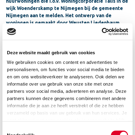
huurwoningen die i.o.v. Woningcorporatie Talis in de
wijk Woenderskamp te Nijmegen bij de gemeente
Nijmegen aan te melden. Het ontwerp van de
woningen is gemaakt door Weusten Liedenbaum
Architecten uit Arnhem. Conceptontwikkelaar Roor
de Gans van Reinbouw vindt dat zo’n oefening veel
inzichten oplevert en bovendien ook nuttig valt te
combineren met de dossiervorming rondom
Deze website maakt gebruik van cookies
circulariteit en hergebruik van producten en
We gebruiken cookies om content en advertenties te
grondstoffen.
personaliseren, om functies voor social media te bieden
en om ons websiteverkeer te analyseren. Ook delen we
informatie over uw gebruik van onze site met onze
partners voor social media, adverteren en analyse. Deze
partners kunnen deze gegevens combineren met andere
informatie die je aan ze heeft verstrekt of die ze hebben
verzameld op basis van uw gebruik van hun services. Je
gaat akkoord met onze cookies als je onze website blijft
gebruiken.
Toestemmingsselectie