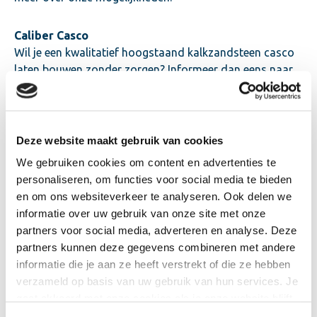
Caliber Casco
Wil je een kwalitatief hoogstaand kalkzandsteen casco
laten bouwen zonder zorgen? Informeer dan eens naar
onze service
Caliber Casco
. Je bepaalt zelf hoeveel werk
je uit handen laat nemen.
Deze website maakt gebruik van cookies
Lateiservice
Berekening, tekening en bestelling van lateien regelen via
We gebruiken cookies om content en advertenties te
je vaste contactpersoon? Dat kan met de unieke
personaliseren, om functies voor social media te bieden
Calduran Lateiservice
. Deze service verzorgen wij met
en om ons websiteverkeer te analyseren. Ook delen we
onze vaste partner, VEBO lateien.
informatie over uw gebruik van onze site met onze
partners voor social media, adverteren en analyse. Deze
Uitgekiend
partners kunnen deze gegevens combineren met andere
Wil je precies weten wat je aan materialen nodig hebt
informatie die je aan ze heeft verstrekt of die ze hebben
voor de bouw van jouw project? De service
Calduran
verzameld op basis van uw gebruik van hun services. Je
Uitgekiend
kun je bijvoorbeeld gebruiken bij
gaat akkoord met onze cookies als je onze website blijft
kalkzandsteenwanden in casco’s van beton of staal. De
gebruiken.