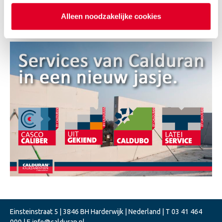
is de DRAAGKRACHT van Calduran. Samen maken we
Alleen noodzakelijke cookies
van jouw bouwproject een succes.
Einsteinstraat 5 | 3846 BH Harderwijk | Nederland | T
03 41 464
000
| E
info@calduran.nl