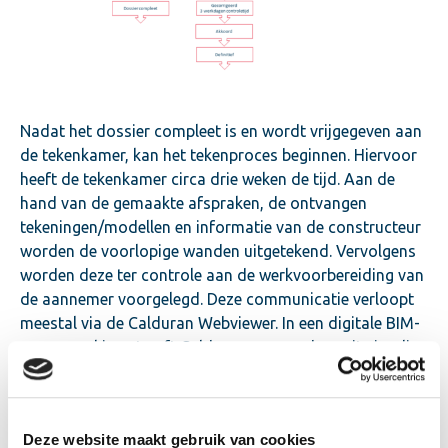
Nadat het dossier compleet is en wordt vrijgegeven aan
de tekenkamer, kan het tekenproces beginnen. Hiervoor
heeft de tekenkamer circa drie weken de tijd. Aan de
hand van de gemaakte afspraken, de ontvangen
tekeningen/modellen en informatie van de constructeur
worden de voorlopige wanden uitgetekend. Vervolgens
worden deze ter controle aan de werkvoorbereiding van
de aannemer voorgelegd. Deze communicatie verloopt
meestal via de Calduran Webviewer. In een digitale BIM-
samenwerking streeft Calduran er naar deze uitwisseling
te doen met behulp van cloudoplossingen, BIM-(3D)
modellen en BCF opmerkingenbestanden. De door de
aannemer gemaakte opmerkingen en aanvullingen
Deze website maakt gebruik van cookies
worden door de tekenaar verwerkt en nog eenmaal aan