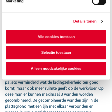
Marketing
Communicatie zagerij
Het tekenwerk wordt digitaal naar onze zagerij gestuurd
Details tonen
en volledig automatisch gezaagd. De pasblokken
worden op pallets geplaatst en op het tasveld met de
Alle cookies toestaan
juiste bestickering klaargezet voor de levering. De hele
elementen en de kimmen worden vanuit de
bulkvoorraad geleverd.
Selectie toestaan
Om zo veilig mogelijk en ook voor de verlijming zo
Alleen noodzakelijke cookies
voordelig mogelijk te zagen, worden wanden soms
gecombineerd. Hierdoor wordt het aantal te leveren
pallets verminderd wat de ladingzekerheid ten goed
komt, maar ook meer ruimte geeft op de werkvloer. Op
deze manier kunnen maximaal 3 wanden worden
gecombineerd. De gecombineerde wanden zijn in de
plattegrond met een lijn met elkaar verbonden en