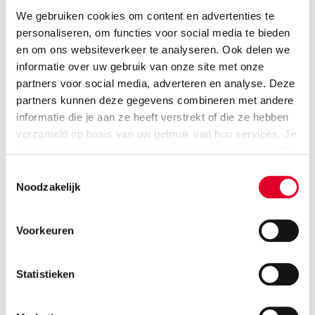
de aannemer voorgelegd. Na zijn goedkeuring worden
We gebruiken cookies om content en advertenties te
de wanduitslagen definitief en gereedgemaakt voor de
personaliseren, om functies voor social media te bieden
afdeling Logistiek en voor de productie van Calduran.
en om ons websiteverkeer te analyseren. Ook delen we
Afspraken over de levering worden altijd gemaakt met
informatie over uw gebruik van onze site met onze
de afdeling Logistiek.
partners voor social media, adverteren en analyse. Deze
partners kunnen deze gegevens combineren met andere
informatie die je aan ze heeft verstrekt of die ze hebben
verzameld op basis van uw gebruik van hun services. Je
gaat akkoord met onze cookies als je onze website blijft
gebruiken.
Toestemmingsselectie
Noodzakelijk
Voorkeuren
Statistieken