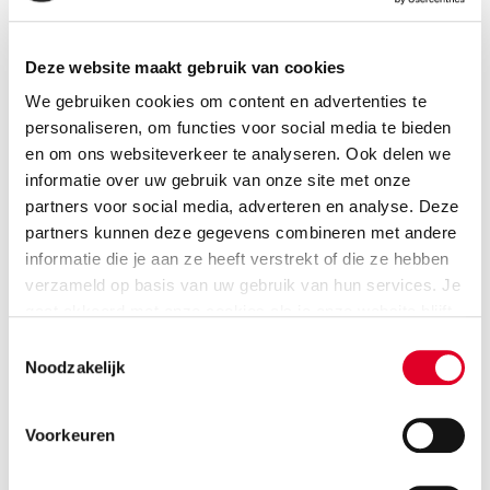
deze normen op elkaar, maar in detail verschillen deze.
In NEN 5096 wordt gesproken over WK2-WK6
(weerstandsklasse) i.p.v. RC2-RC6: “Resistance Class”.
Deze website maakt gebruik van cookies
Voor beide normen gelden iets andere eisen voor de
We gebruiken cookies om content en advertenties te
maximale doorbraakopening en specifieke eisen voor
personaliseren, om functies voor social media te bieden
hang- en sluitwerk.
en om ons websiteverkeer te analyseren. Ook delen we
informatie over uw gebruik van onze site met onze
De testen die zijn uitgevoerd op Calduran
partners voor social media, adverteren en analyse. Deze
kalkzandsteenwanden voldoen zowel aan de NEN 5096
partners kunnen deze gegevens combineren met andere
als de NEN-EN 1627. Hierbij zijn zowel de statische,
informatie die je aan ze heeft verstrekt of die ze hebben
dynamische als manuele beproevingen uitgevoerd.
verzameld op basis van uw gebruik van hun services. Je
gaat akkoord met onze cookies als je onze website blijft
gebruiken.
Toestemmingsselectie
Noodzakelijk
Voorkeuren