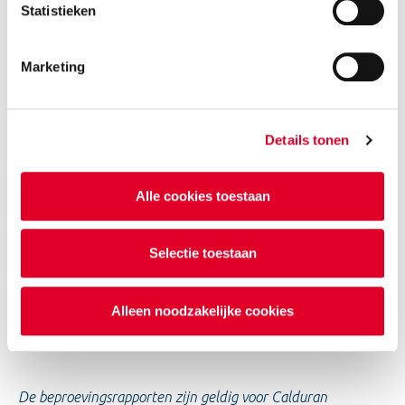
Statistieken
Marketing
De meeste kozijnen in buitenwanden bevinden zich in
Details tonen
een spouwmuur van twee wanden van minimaal 100 mm
dik. Deze wandopbouw voldoet ruim aan de
Alle cookies toestaan
gebruikelijke weerstandsklasse 2.
Voor de hogere klassen 3 en 4 heeft Calduran de
Selectie toestaan
volgende testen laten uitvoeren:
Alleen noodzakelijke cookies
De beproevingsrapporten zijn geldig voor Calduran