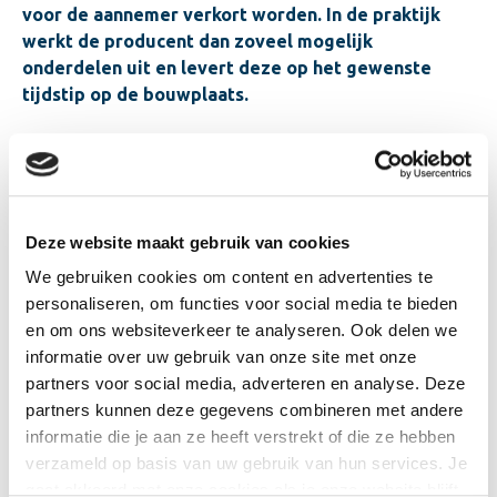
voor de aannemer verkort worden. In de praktijk
werkt de producent dan zoveel mogelijk
onderdelen uit en levert deze op het gewenste
tijdstip op de bouwplaats.
Bij het Calduran kalkzandsteen elementensysteem
worden wanden vooraf uitgetekend, bijbehorende
passtukken vooraf in een volautomatische zaagstraat
op de juiste maat gezaagd en voorzien van een unieke
Deze website maakt gebruik van cookies
code. Het geheel wordt als bouwpakketje op de
We gebruiken cookies om content en advertenties te
bouwplaats aangeleverd, inclusief benodigde
personaliseren, om functies voor social media te bieden
kimblokken, mortels en ankers. De gespecialiseerde
en om ons websiteverkeer te analyseren. Ook delen we
kalkzandsteenlijmer kan dan, aan de hand van de
informatie over uw gebruik van onze site met onze
wanduitslagen, waarin alle coderingen staan vermeld,
partners voor social media, adverteren en analyse. Deze
de elementen op elkaar lijmen. Een team van 2 lijmers
partners kunnen deze gegevens combineren met andere
2
kan dan 80 tot 100 m
wand op een dag lijmen. Bij
informatie die je aan ze heeft verstrekt of die ze hebben
projecten met hoge tijdsdruk kan (soms tijdelijk) een
verzameld op basis van uw gebruik van hun services. Je
tweede of zelfs een derde lijmploeg worden ingezet
gaat akkoord met onze cookies als je onze website blijft