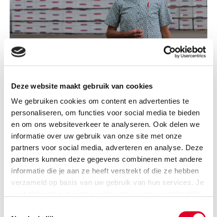
Na een loopbaan van 35 jaar, gaat onze zeer
Deze website maakt gebruik van cookies
gewaardeerde collega Ben Kruseman 26 juli met
We gebruiken cookies om content en advertenties te
pensioen. Ben is binnen de markt bekend als
personaliseren, om functies voor social media te bieden
business development manager van Calduran. Hij
en om ons websiteverkeer te analyseren. Ook delen we
heeft door de jaren heen veel kennis en ervaring
informatie over uw gebruik van onze site met onze
opgedaan over de kalkzandsteenindustrie. Hij
partners voor social media, adverteren en analyse. Deze
droeg deze kennis met veel enthousiasme over aan
partners kunnen deze gegevens combineren met andere
collega’s, maar ook aan de markt.
informatie die je aan ze heeft verstrekt of die ze hebben
verzameld op basis van uw gebruik van hun services. Je
Niet geheel onverwachts, gaat Ben de bouwsector nog
gaat akkoord met onze cookies als je onze website blijft
niet helemaal loslaten. Hij blijft met zijn eigen bedrijf
gebruiken.
Toestemmingsselectie
BeKruDo (Ben Kruseman Duurzaam ondernemen) nog