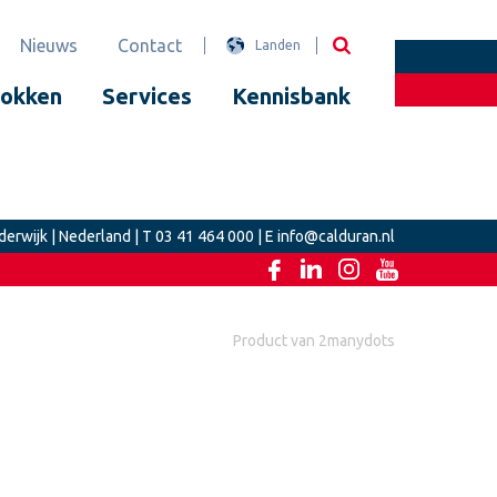
Nieuws
Contact
Landen
lokken
Services
Kennisbank
derwijk | Nederland | T
03 41 464 000
| E
info@calduran.nl
Product van
2manydots