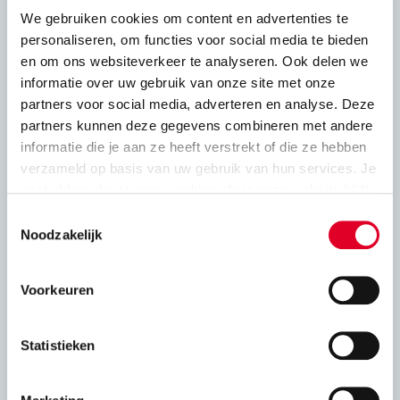
Constructief
We gebruiken cookies om content en advertenties te
personaliseren, om functies voor social media te bieden
Druksterkte en rekenwaarde
en om ons websiteverkeer te analyseren. Ook delen we
informatie over uw gebruik van onze site met onze
partners voor social media, adverteren en analyse. Deze
Stabiliteit
partners kunnen deze gegevens combineren met andere
informatie die je aan ze heeft verstrekt of die ze hebben
Constructie kalkzandsteen en oplegging
verzameld op basis van uw gebruik van hun services. Je
vloeren
gaat akkoord met onze cookies als je onze website blijft
gebruiken.
Toestemmingsselectie
Gewapend lijmwerk
Noodzakelijk
Windbelasting op gevels
Voorkeuren
VNK statica 6.0
Statistieken
Adviesbladen