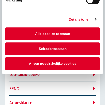
Marketing
Details tonen
Energie
Eigenschapppen kalkzandsteenproducten
Alle cookies toestaan
Isolatie
Selectie toestaan
Passief bouwen
Alleen noodzakelijke cookies
Luchtdicht bouwen
BENG
Adviesbladen