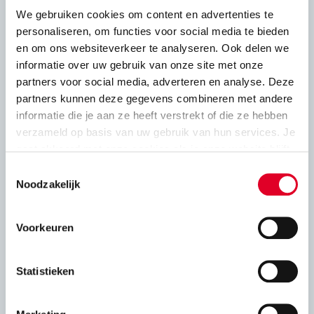
Constructief
We gebruiken cookies om content en advertenties te
personaliseren, om functies voor social media te bieden
Druksterkte en rekenwaarde
en om ons websiteverkeer te analyseren. Ook delen we
informatie over uw gebruik van onze site met onze
partners voor social media, adverteren en analyse. Deze
Stabiliteit
partners kunnen deze gegevens combineren met andere
informatie die je aan ze heeft verstrekt of die ze hebben
Constructie kalkzandsteen en oplegging
verzameld op basis van uw gebruik van hun services. Je
vloeren
gaat akkoord met onze cookies als je onze website blijft
gebruiken.
Toestemmingsselectie
Gewapend lijmwerk
Noodzakelijk
Windbelasting op gevels
Voorkeuren
VNK statica 6.0
Statistieken
Adviesbladen