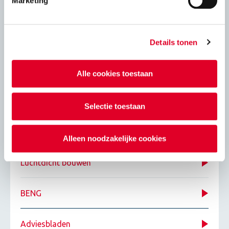
Marketing
Details tonen
Energie
Eigenschapppen kalkzandsteenproducten
Alle cookies toestaan
Isolatie
Selectie toestaan
Passief bouwen
Alleen noodzakelijke cookies
Luchtdicht bouwen
BENG
Adviesbladen