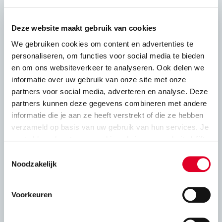
Adviesbladen
Deze website maakt gebruik van cookies
We gebruiken cookies om content en advertenties te
personaliseren, om functies voor social media te bieden
en om ons websiteverkeer te analyseren. Ook delen we
Constructief
informatie over uw gebruik van onze site met onze
partners voor social media, adverteren en analyse. Deze
Druksterkte en rekenwaarde
partners kunnen deze gegevens combineren met andere
informatie die je aan ze heeft verstrekt of die ze hebben
verzameld op basis van uw gebruik van hun services. Je
Stabiliteit
gaat akkoord met onze cookies als je onze website blijft
gebruiken.
Toestemmingsselectie
Constructie kalkzandsteen en oplegging
Noodzakelijk
vloeren
Voorkeuren
Gewapend lijmwerk