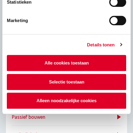
Statistieken
Windbelasting op gevels
Marketing
VNK statica 6.0
Adviesbladen
Details tonen
Alle cookies toestaan
Energie
Eigenschapppen kalkzandsteenproducten
Selectie toestaan
Isolatie
Alleen noodzakelijke cookies
Passief bouwen