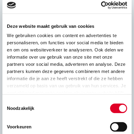
Leidingschachten kalkzandsteen
Deze website maakt gebruik van cookies
Adviesbladen
We gebruiken cookies om content en advertenties te
personaliseren, om functies voor social media te bieden
en om ons websiteverkeer te analyseren. Ook delen we
informatie over uw gebruik van onze site met onze
Constructief
partners voor social media, adverteren en analyse. Deze
partners kunnen deze gegevens combineren met andere
Druksterkte en rekenwaarde
informatie die je aan ze heeft verstrekt of die ze hebben
verzameld op basis van uw gebruik van hun services. Je
gaat akkoord met onze cookies als je onze website blijft
Stabiliteit
gebruiken.
Toestemmingsselectie
Noodzakelijk
Constructie kalkzandsteen en oplegging
vloeren
Voorkeuren