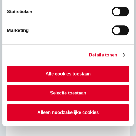
Gewapend lijmwerk
Statistieken
Windbelasting op gevels
Marketing
VNK statica 6.0
Details tonen
Adviesbladen
Alle cookies toestaan
Energie
Selectie toestaan
Eigenschapppen kalkzandsteenproducten
Alleen noodzakelijke cookies
Isolatie