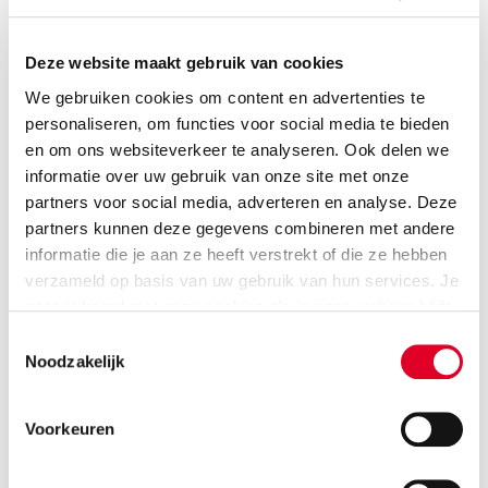
Deze website maakt gebruik van cookies
We gebruiken cookies om content en advertenties te
personaliseren, om functies voor social media te bieden
en om ons websiteverkeer te analyseren. Ook delen we
informatie over uw gebruik van onze site met onze
partners voor social media, adverteren en analyse. Deze
partners kunnen deze gegevens combineren met andere
informatie die je aan ze heeft verstrekt of die ze hebben
verzameld op basis van uw gebruik van hun services. Je
gaat akkoord met onze cookies als je onze website blijft
gebruiken.
Toestemmingsselectie
Noodzakelijk
Geluidseisen woningbouw
Door de hoge volumieke massa is bij
Voorkeuren
appartementenbouw, met massieve wanden, een zeer
hoge geluidsisolatie haalbaar. Een kalkzandsteenwand
van 30 cm is dan voldoende als woningscheiding. Bij