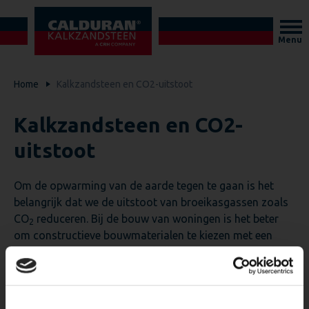
Menu
Home
Kalkzandsteen en CO2-uitstoot
Kalkzandsteen en CO2-
uitstoot
Om de opwarming van de aarde tegen te gaan is het
belangrijk dat we de uitstoot van broeikasgassen zoals
CO
reduceren. Bij de bouw van woningen is het beter
2
om constructieve bouwmaterialen te kiezen met een
lage CO
-uitstoot. Doordat kalkzandsteen is gemaakt
2
van 95 % zand dat vlakbij de fabrieken wordt gewonnen
en de verharding plaatsvindt bij relatief lage
temperaturen heeft kalkzandsteen een lage CO
-
2