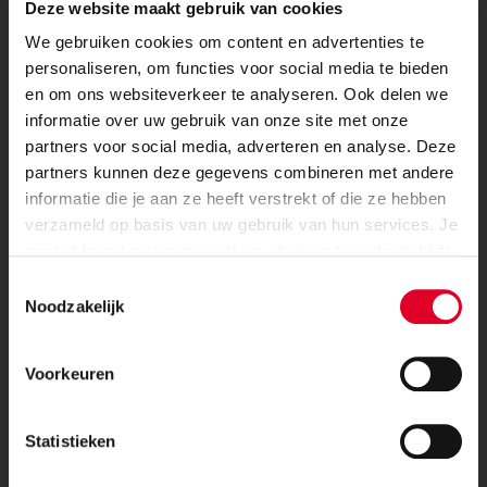
Deze website maakt gebruik van cookies
uitstoot. Voor kalkzandsteen is een LCA
(Levenscyclusanalyse) opgesteld om de milieubelasting
We gebruiken cookies om content en advertenties te
te bepalen, CO
is hiervan een onderdeel. In
personaliseren, om functies voor social media te bieden
2
onderstaande grafiek is de uitstoot van Calduran
en om ons websiteverkeer te analyseren. Ook delen we
elementen weergegeven naast die van enkele andere
informatie over uw gebruik van onze site met onze
bouwmaterialen. De getallen zijn weergegeven voor een
partners voor social media, adverteren en analyse. Deze
wanddikte van 10 cm.
partners kunnen deze gegevens combineren met andere
informatie die je aan ze heeft verstrekt of die ze hebben
verzameld op basis van uw gebruik van hun services. Je
Voor professionals....
gaat akkoord met onze cookies als je onze website blijft
gebruiken.
Toestemmingsselectie
Kalkzandsteen innovaties en ontwikkelingen
Noodzakelijk
Meest ambitieuze projecten
Voorkeuren
Nieuwste tools en documenten
Statistieken